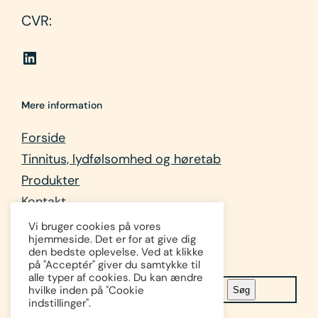
CVR:
LinkedIn link
M
ere information
Forside
Tinnitus, lydfølsomhed og høretab
Produkter
Kontakt
Lidt om mig
Vi bruger cookies på vores
hjemmeside. Det er for at give dig
den bedste oplevelse. Ved at klikke
SØG
på "Acceptér" giver du samtykke til
alle typer af cookies. Du kan ændre
S
hvilke inden på "Cookie
Søg
indstillinger".
ø