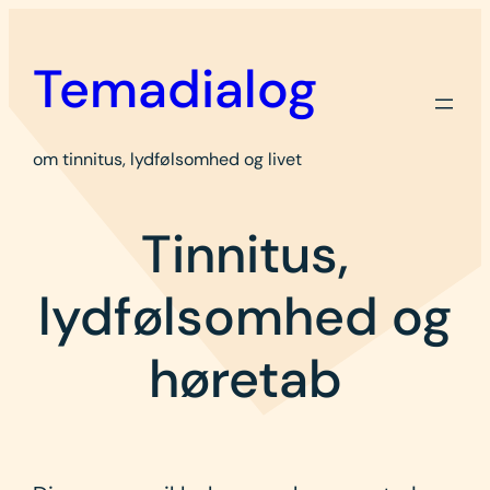
Spring
til
Temadialog
indhold
om tinnitus, lydfølsomhed og livet
Tinnitus,
lydfølsomhed og
høretab