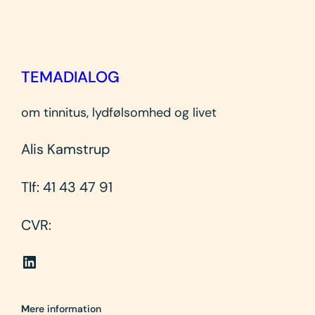
TEMADIALOG
om tinnitus, lydfølsomhed og livet
Alis Kamstrup
Tlf: 41 43 47 91
CVR:
LinkedIn link
M
ere information